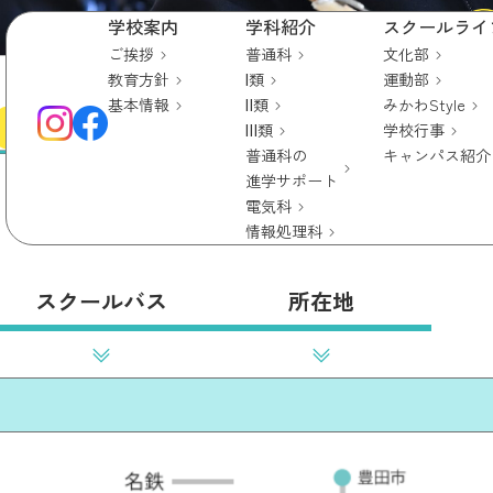
学校案内
学科紹介
スクールライ
ご挨拶
普通科
文化部
アクセス
教育方針
Ⅰ類
運動部
基本情報
Ⅱ類
みかわStyle
ACCESS
Ⅲ類
学校行事
普通科の
キャンパス紹介
進学サポート
電気科
情報処理科
スクールバス
所在地