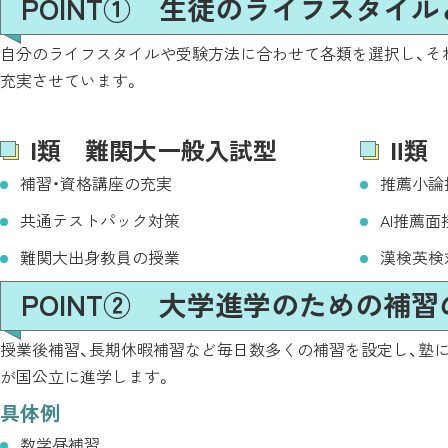
POINT① 生徒のライフスタイ
自分のライフスタイルや受験方法に合わせて各類を選択し、そ
充実させています。
Ⅰ類 難関大一般入試型
Ⅱ類
補習・資格講座の充実
推薦小論
共通テストパック対策
AI推薦
難関大出身教員の授業
漢検英検
POINT② 大学進学のための補習
授業後補習、長期休暇補習など毎日数多くの補習を設定し、塾
が国公立に進学します。
具体例
数学昼補習