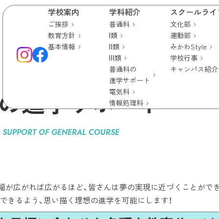
学校案内
学科紹介
スクールライ
ご挨拶
普通科
文化部
教育方針
Ⅰ類
運動部
基本情報
Ⅱ類
みかわStyle
Ⅲ類
学校行事
普通科
普通科の
キャンパス紹介
進学サポート
の進学サポート
電気科
情報処理科
 SUPPORT OF GENERAL COURSE
幅が広がれば広がるほど、皆さんは夢の実現に近づくことがで
できるよう、思い描く理想の進学を可能にします！