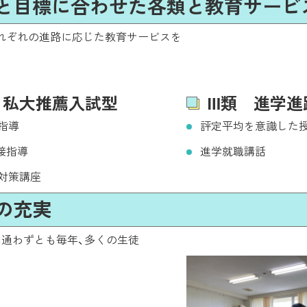
ルと目標に合わせた各類と教育サービ
れぞれの進路に応じた教育サービスを
 私大推薦入試型
Ⅲ類 進学進
指導
評定平均を意識した
面接指導
進学就職講話
対策講座
の充実
に通わずとも毎年、多くの生徒