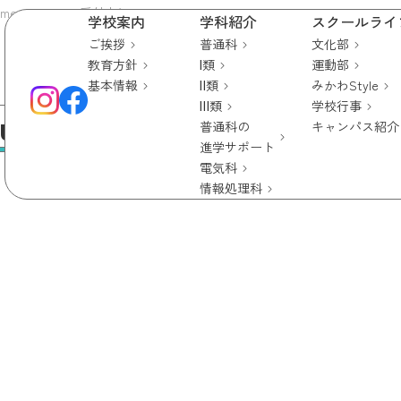
r Festival』 受付中！
学校案内
学科紹介
スクールライ
ご挨拶
普通科
文化部
教育方針
Ⅰ類
運動部
基本情報
Ⅱ類
みかわStyle
Ⅲ類
学校行事
mer Festival』 受付中！
普通科の
キャンパス紹介
進学サポート
電気科
情報処理科