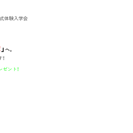
式体験入学会
！
」
へ。
す！
レゼント！