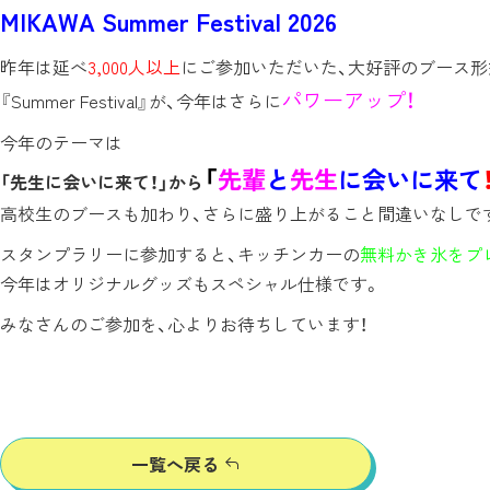
MIKAWA Summer Festival 2026
昨年は延べ
3,000人以上
にご参加いただいた、大好評のブース形
パワーアップ！
『Summer Festival』が、今年はさらに
今年のテーマは
「
先輩
と
先生
に会いに来て
「先生に会いに来て！」から
高校生のブースも加わり、さらに盛り上がること間違いなしで
スタンプラリーに参加すると、キッチンカーの
無料かき氷をプ
今年はオリジナルグッズもスペシャル仕様です。
みなさんのご参加を、心よりお待ちしています！
一覧へ戻る